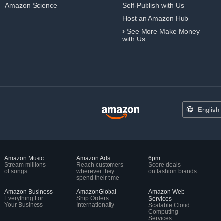
Amazon Science
Self-Publish with Us
Host an Amazon Hub
›
See More Make Money
with Us
English
Amazon Music
Amazon Ads
6pm
Stream millions
Reach customers
Score deals
of songs
wherever they
on fashion brands
spend their time
Amazon Business
AmazonGlobal
Amazon Web
Everything For
Ship Orders
Services
Your Business
Internationally
Scalable Cloud
Computing
Services