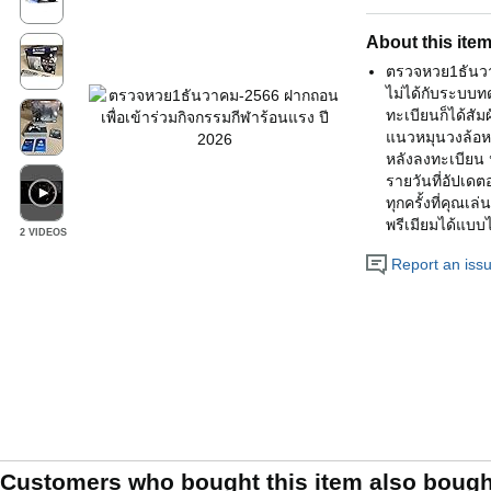
About this ite
ตรวจหวย1ธันวา
ไม่ได้กับระบบท
ทะเบียนก็ได้สั
แนวหมุนวงล้อหรื
หลังลงทะเบียน น
รายวันที่อัปเดต
ทุกครั้งที่คุณเล
พรีเมียมได้แบบไม
2 VIDEOS
Report an issue
Customers who bought this item also bough