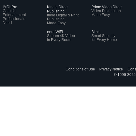
IMDbPro
Kindle Direct
Prime Video Direct
Get Info
Video Distribution
Publishing
Entertainment
Made Easy
Indie Digital & Print
Professionals
Publishing
Need
Made Easy
eero WiFi
Blink
Stream 4K Video
Smart Security
in Every Room
for Every Home
Conditions of Use
Privacy Notice
Cons
© 1996-2025, 