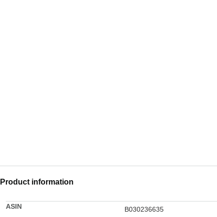
Product information
ASIN
B030236635