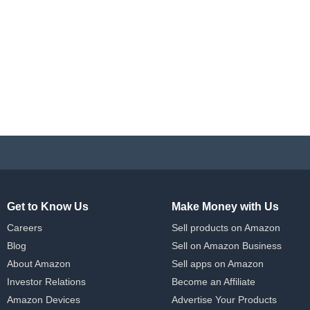
Get to Know Us
Make Money with Us
Careers
Sell products on Amazon
Blog
Sell on Amazon Business
About Amazon
Sell apps on Amazon
Investor Relations
Become an Affiliate
Amazon Devices
Advertise Your Products