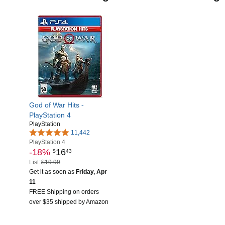
God of War Hits -
PlayStation 4
PlayStation
11,442
PlayStation 4
-18%
16
$
43
List:
$19.99
Get it as soon as
Friday, Apr
11
FREE Shipping on orders
over $35 shipped by Amazon