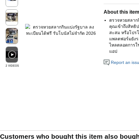
About this ite
ตรวจหวยสลากกิ
คุณเข้าถึงสิทธิ
สะสม หรือโปรโม
แพลตฟอร์มยังรอ
ไหลตลอดการใช้ง
แอป
Report an issue
2 VIDEOS
Customers who bought this item also bough