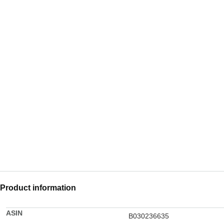
Product information
ASIN
B030236635