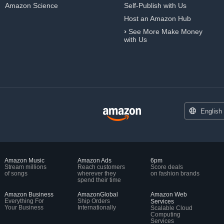
Amazon Science
Self-Publish with Us
Host an Amazon Hub
›
See More Make Money
with Us
English
Amazon Music
Amazon Ads
6pm
Stream millions
Reach customers
Score deals
of songs
wherever they
on fashion brands
spend their time
Amazon Business
AmazonGlobal
Amazon Web
Everything For
Ship Orders
Services
Your Business
Internationally
Scalable Cloud
Computing
Services