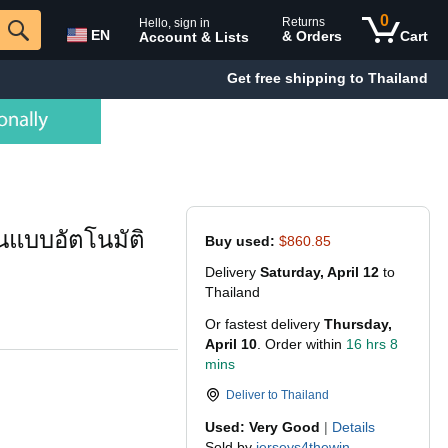
0
Returns
Hello, sign in
EN
& Orders
Cart
Account & Lists
Get free shipping to Thailand
แบบอัตโนมัติ
Buy used:
$860.85
Delivery
Saturday, April 12
to
Thailand
Or fastest delivery
Thursday,
April 10
. Order within
16 hrs 8
mins
Deliver to
Thailand
Used: Very Good
|
Details
Sold by
jerseys4thewin