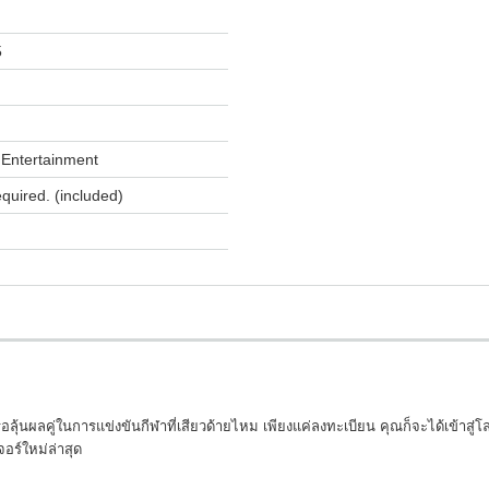
5
Entertainment
equired. (included)
้นผลคู่ในการแข่งขันกีฬาที่เสียวด้ายไหม เพียงแค่ลงทะเบียน คุณก็จะได้เข้าสู่โ
อร์ใหม่ล่าสุด