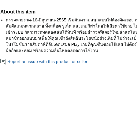
About this item
ตรวจหวยงวด-16-มิถุนายน-2565 เริ่มต้นความสนุกแบบไม่ต้องคิดเยอะ เ
สัมผัสเกมหลากหลาย ทั้งสล็อต รูเล็ต และเกมกีฬาโดยไม่เสียค่าใช้จ่าย ไม
เข้าระบบ ก็สามารถทดลองเล่นได้ทันที พร้อมสำรวจฟีเจอร์ใหม่ล่าสุดใ
สมาชิกออกแบบมาเพื่อให้คุณเข้าถึงสิทธิประโยชน์อย่างเต็มที่ ไม่ว่าจะ
โปรโมชั่นรายสัปดาห์ที่อัปเดตเสมอ Play เกมที่คุณชื่นชอบได้เลย ไม่ต้
มือถือและคอม พร้อมความลื่นไหลตลอดการใช้งาน
Report an issue with this product or seller