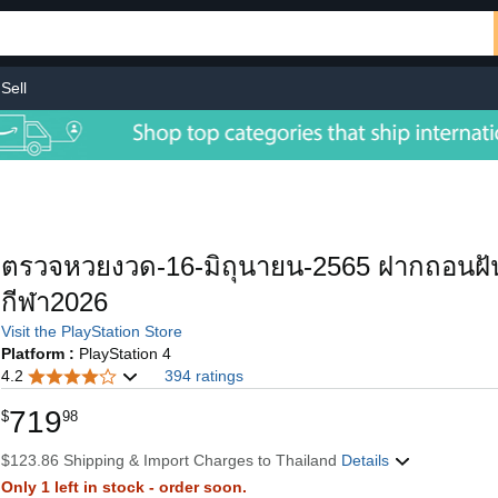
Sell
ตรวจหวยงวด-16-มิถุนายน-2565 ฝากถอนฝัน
กีฬา2026
Visit the PlayStation Store
Platform :
PlayStation 4
4.2
394 ratings
719
$
98
$123.86 Shipping & Import Charges to Thailand
Details
Only 1 left in stock - order soon.