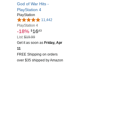
God of War Hits -
PlayStation 4
PlayStation
11,442
PlayStation 4
-18%
16
$
43
List:
$19.99
Get it as soon as
Friday, Apr
11
FREE Shipping on orders
over $35 shipped by Amazon