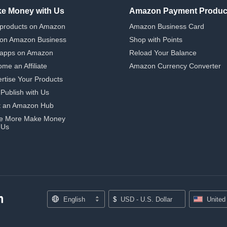
e Money with Us
Amazon Payment Produc
 products on Amazon
Amazon Business Card
 on Amazon Business
Shop with Points
 apps on Amazon
Reload Your Balance
me an Affiliate
Amazon Currency Converter
rtise Your Products
-Publish with Us
t an Amazon Hub
e More Make Money
 Us
English
$
USD - U.S. Dollar
United