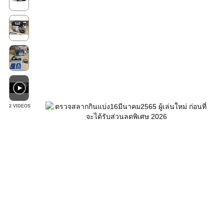
2 VIDEOS