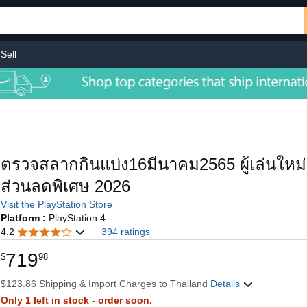
Sell
ตรวจสลากกินแบ่ง16มีนาคม2565 ผู้เล่นใหม่ ก
ส่วนลดพิเศษ 2026
Visit the PlayStation Store
Platform :
PlayStation 4
4.2
394 ratings
719
$
98
$123.86 Shipping & Import Charges to Thailand
Details
Only 1 left in stock - order soon.