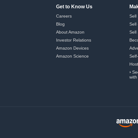
Get to Know Us
Mak
Careers
Sell
Blog
Sell
About Amazon
Sell
Investor Relations
Beco
Amazon Devices
Adve
Amazon Science
Self
Hos
›
Se
with