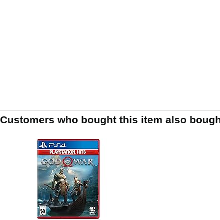
Customers who bought this item also bough