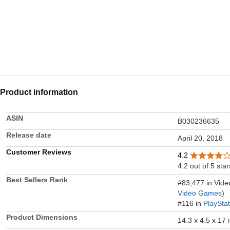
Product information
ASIN
B030236635
Release date
April 20, 2018
Customer Reviews
4.2
4.2 out of 5 star
Best Sellers Rank
#83,477 in Vid
Video Games
)
#116 in
PlaySta
Product Dimensions
14.3 x 4.5 x 17