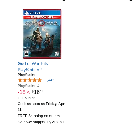
God of War Hits -
PlayStation 4
PlayStation
11,442
PlayStation 4
-18%
16
$
43
List:
$19.99
Get it as soon as
Friday, Apr
11
FREE Shipping on orders
over $35 shipped by Amazon