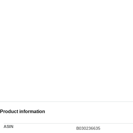
Product information
ASIN
B030236635