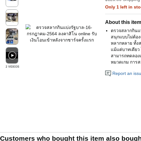
Only 1 left in st
About this ite
ตรวจสลากกินแบ
สนุกแบบไม่ต้อง
หลากหลาย ทั้งสล
แม้แต่บาทเดียว 
สามารถทดลองเล่
หมวดเกม การสะส
2 VIDEOS
Report an issue
Customers who bought this item also bough