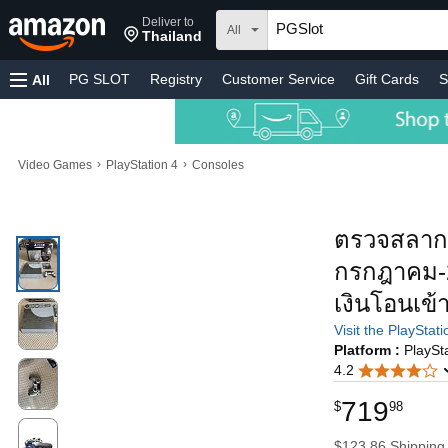
Deliver to
All
Thailand
PG SLOT
Registry
Customer Service
Gift Cards
S
All
›
›
Video Games
PlayStation 4
Consoles
ตรวจสลากก
กรกฎาคม-2
เงินโอนเข้
Visit the PlayStat
Platform :
PlaySt
4.2
719
$
98
$123.86 Shipping