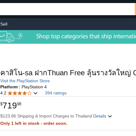
Sell
คาสิโน-sa ฝากThuan Free ลุ้นรางวัลใหญ่ 
Visit the PlayStation Store
Platform :
PlayStation 4
4.2
394 ratings
719
$
98
$123.86 Shipping & Import Charges to Thailand
Details
Only 1 left in stock - order soon.