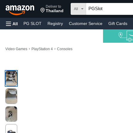
Deliver to
All
Thailand
PG SLOT
Registry
Customer Service
Gift Cards
All
›
›
Video Games
PlayStation 4
Consoles