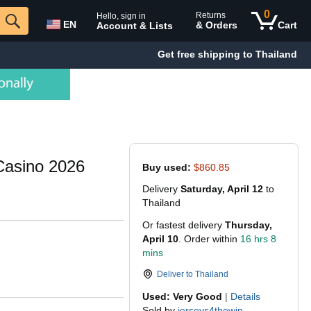
0
Returns
Hello, sign in
EN
& Orders
Cart
Account & Lists
Get free shipping to Thailand
Casino 2026
Buy used:
$860.85
Delivery
Saturday, April 12
to
Thailand
Or fastest delivery
Thursday,
April 10
. Order within
16 hrs 8
mins
Deliver to
Thailand
Used: Very Good
|
Details
Sold by
jerseys4thewin