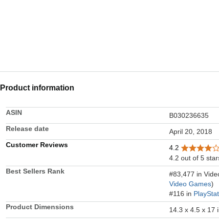
Product information
ASIN
B030236635
Release date
April 20, 2018
Customer Reviews
4.2
4.2 out of 5 star
Best Sellers Rank
#83,477 in Vid
Video Games
)
#116 in
PlaySta
Product Dimensions
14.3 x 4.5 x 17