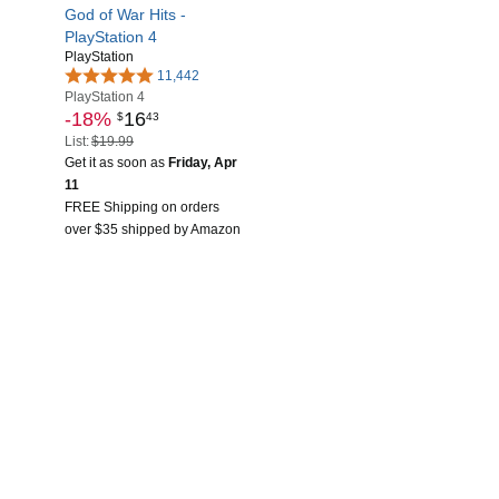
God of War Hits -
PlayStation 4
PlayStation
11,442
PlayStation 4
-18%
16
$
43
List:
$19.99
Get it as soon as
Friday, Apr
11
FREE Shipping on orders
over $35 shipped by Amazon