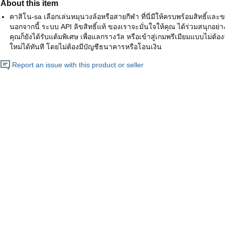
About this item
คาสิโน-sa เลือกเล่นหมุนวงล้อหรือสายกีฬา ที่นี่มีให้ครบพร้อมสิทธิ์แ
นอกจากนี้ ระบบ API ลิขสิทธิ์แท้ ของเราจะมั่นใจให้คุณ ได้ร่วมสนุกอย
คุณก็ยังได้รับแต้มพิเศษ เพื่อแลกรางวัล หรือเข้าสู่เกมพรีเมียมแบบไม่ต้อ
ใหม่ได้ทันที โดยไม่ต้องมีบัญชีธนาคารหรือโอนเงิน
Report an issue with this product or seller