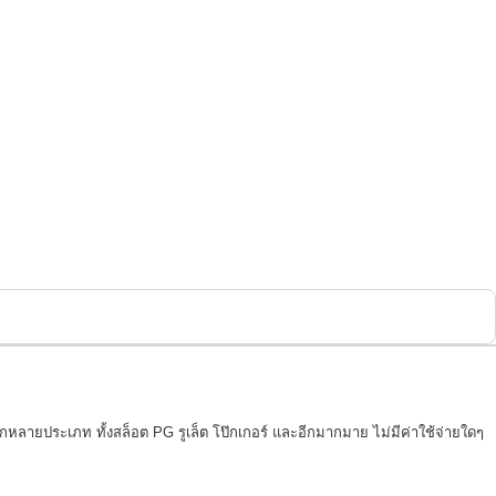
ลายประเภท ทั้งสล็อต PG รูเล็ต โป๊กเกอร์ และอีกมากมาย ไม่มีค่าใช้จ่ายใดๆ