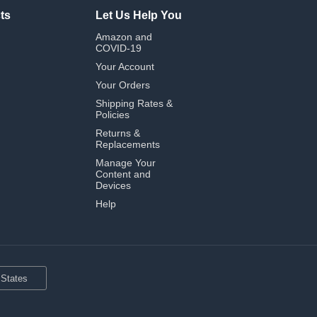
ts
Let Us Help You
Amazon and
COVID-19
Your Account
Your Orders
Shipping Rates &
Policies
Returns &
Replacements
Manage Your
Content and
Devices
Help
 States