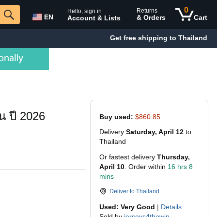
0
Returns
Hello, sign in
EN
& Orders
Cart
Account & Lists
Get free shipping to Thailand
น ปี 2026
Buy used:
$860.85
Delivery
Saturday, April 12
to
Thailand
Or fastest delivery
Thursday,
April 10
. Order within
16 hrs 8
mins
Deliver to
Thailand
Used: Very Good
|
Details
Sold by
jerseys4thewin