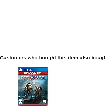
Customers who bought this item also bough