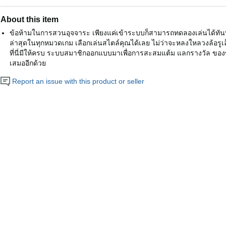
About this item
ข้อห้ามในการสวนอุจจาระ เพียงแค่เข้าระบบก็สามารถทดลองเล่นได้ทันท
ล่าสุดในทุกหมวดเกม เลือกเล่นสไตล์คุณได้เลย ไม่ว่าจะหลงใหลวงล้อรูเล็
ที่นี่มีให้ครบ ระบบสมาชิกออกแบบมาเพื่อการสะสมแต้ม แลกรางวัล ขอ
เสมออีกด้วย
Report an issue with this product or seller