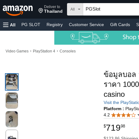
Deliver to
All
Thailand
PG SLOT
Registry
Customer Service
Gift Cards
S
All
›
›
Video Games
PlayStation 4
Consoles
ข้อมูลบอล 
ราคา 1000
casino
Visit the PlayStat
Platform :
PlaySt
4.2
719
$
98
$123.86 Shipping