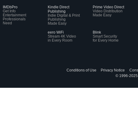
IMDbPro
Kindle Direct
Prime Video Direct
Get Info
Video Distribution
Publishing
Entertainment
Made Easy
Indie Digital & Print
Professionals
Publishing
Need
Made Easy
eero WiFi
Blink
Stream 4K Video
Smart Security
in Every Room
for Every Home
Conditions of Use
Privacy Notice
Cons
© 1996-2025, 