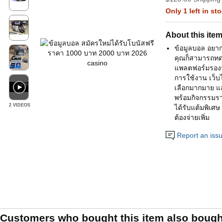
Only 1 left in st
About this ite
ข้อมูลบอล อยาก
คุณก็สามารถทดล
แพลตฟอร์มรองร
การใช้งาน เว็บ
เลือกมากมาย และ
พร้อมกิจกรรมรายว
2 VIDEOS
ได้รับแต้มพิเศษ
ต้องจ่ายเพิ่ม
Report an issue
Customers who bought this item also bough