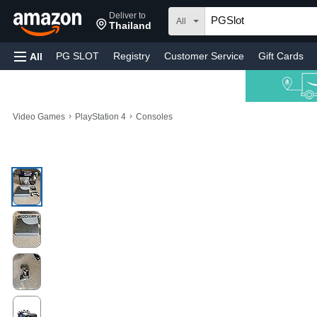
Deliver to
All
Thailand
PG SLOT
Registry
Customer Service
Gift Cards
All
›
›
Video Games
PlayStation 4
Consoles