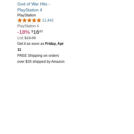
God of War Hits -
PlayStation 4
PlayStation
11,442
PlayStation 4
-18%
16
$
43
List:
$19.99
Get it as soon as
Friday, Apr
11
FREE Shipping on orders
over $35 shipped by Amazon