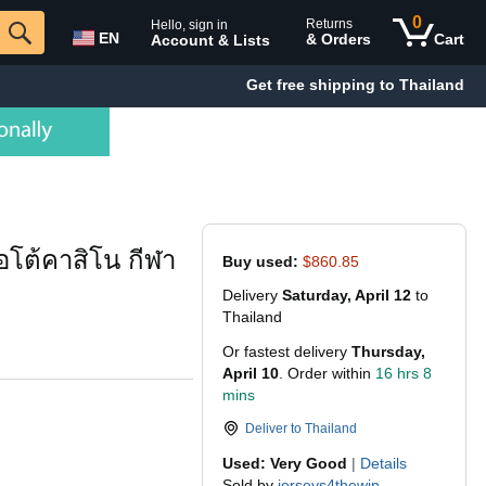
0
Returns
Hello, sign in
EN
& Orders
Cart
Account & Lists
Get free shipping to Thailand
อโต้คาสิโน กีฬา
Buy used:
$860.85
Delivery
Saturday, April 12
to
Thailand
Or fastest delivery
Thursday,
April 10
. Order within
16 hrs 8
mins
Deliver to
Thailand
Used: Very Good
|
Details
Sold by
jerseys4thewin