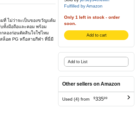
Fulfilled by Amazon
Only 1 left in stock - order
มที่ ไม่ว่าจะเป็นของขวัญแต้ม
soon.
บทั้งมือถือและคอม พร้อม
ากลองก่อนตัดสินใจใช่ไหม
Add to cart
สล็อต PG หรือสายกีฬา ที่นี่มี
Add to List
Other sellers on Amazon
$
335
99
Used (4) from