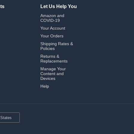
ts
Let Us Help You
Amazon and
COVID-19
Your Account
Your Orders
Shipping Rates &
Policies
Returns &
Replacements
Manage Your
Content and
Devices
Help
 States