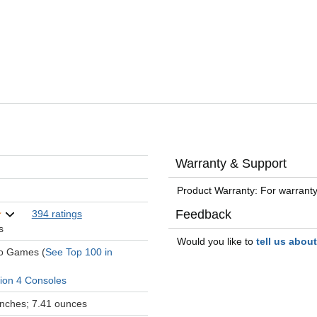
Warranty & Support
Product Warranty: For warranty
Feedback
394 ratings
s
Would you like to
tell us abou
eo Games (
See Top 100 in
tion 4 Consoles
 inches; 7.41 ounces