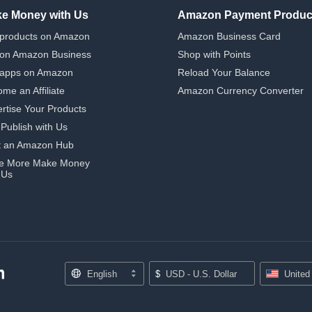
e Money with Us
Amazon Payment Produc
 products on Amazon
Amazon Business Card
 on Amazon Business
Shop with Points
 apps on Amazon
Reload Your Balance
me an Affiliate
Amazon Currency Converter
rtise Your Products
-Publish with Us
t an Amazon Hub
e More Make Money
 Us
English
$
USD - U.S. Dollar
United