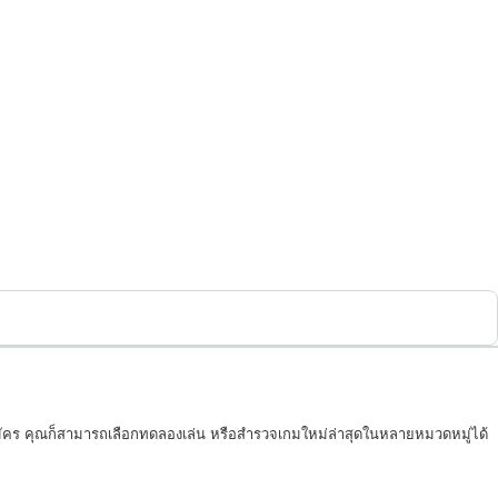
ด้สมัคร คุณก็สามารถเลือกทดลองเล่น หรือสำรวจเกมใหม่ล่าสุดในหลายหมวดหมู่ได้