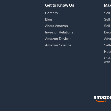
Get to Know Us
Mak
Careers
Sell
Blog
Sell
About Amazon
Sell
Investor Relations
Beco
Amazon Devices
Adve
Amazon Science
Self
Hos
›
Se
with