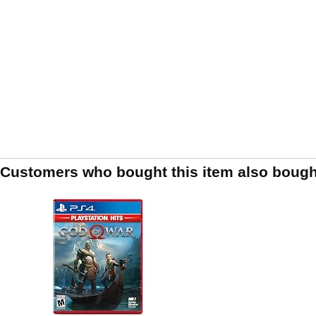
Customers who bought this item also bough