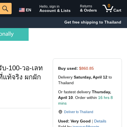
0
Returns
Hello, sign in
EN
& Orders
Cart
Account & Lists
Get free shipping to Thailand
รับ-100-วอ-เลท
Buy used:
$860.85
่แท้จริง ผกผัก
Delivery
Saturday, April 12
to
Thailand
Or fastest delivery
Thursday,
April 10
. Order within
16 hrs 8
mins
Deliver to
Thailand
Used: Very Good
|
Details
Sold by
jerseys4thewin