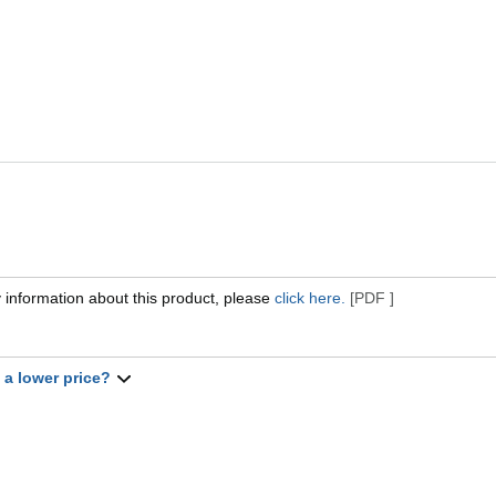
 information about this product, please
click here.
[PDF ]
t a lower price?