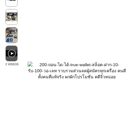
2 VIDEOS