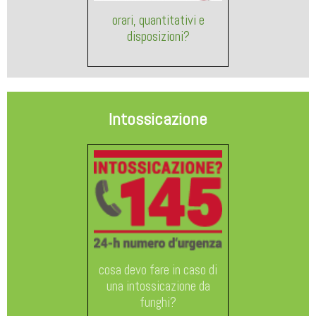
orari, quantitativi e
disposizioni?
Intossicazione
cosa devo fare in caso di
una intossicazione da
funghi?